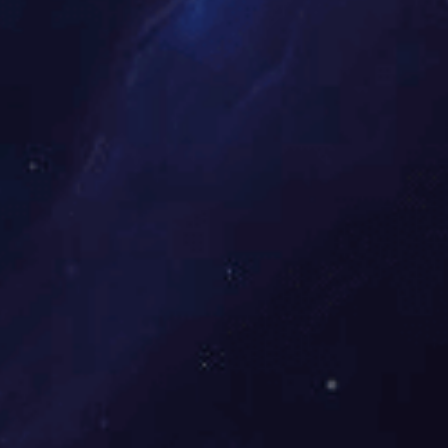
平台安全核心
系统层安全
部署入侵检测、防火墙
策略与系统加固模块，
提升抗风险能力。