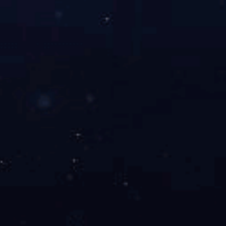
联系我们
地址
support@cnzjst.com
快速导航
App下载
关于我们
隐私政策
用户协议
网站地图
推荐平台