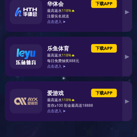
我们的使命与愿景