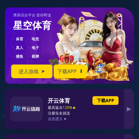
注册入口
关于 AG九游会
企业概况
国际认证
未来发展