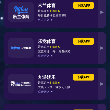
真实性和时效性。
2. 用户不得以虚假信息注册账户，不得冒用他人身份注册或使用
账户。
3. 用户对其账户的所有活动和操作承担全部法律责任，包括但不
限于信息发布、数据浏览、评论等。
三、服务内容
本平台主要提供AG九游会相关的数据服务、赛事预告、资讯分
发、用户互动等功能，具体服务内容将根据运营安排进行调整。
四、用户行为规范
用户承诺不利用本平台从事以下行为：
发布、传播违法或侵权信息
实施恶意攻击、干扰平台系统安全