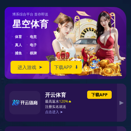
注册入口
用户使用协议
一、协议的接受
在您访问或使用本平台（以下简称“本平台”或“本服务”）之前，
请您仔细阅读并充分理解本《用户使用协议》（以下简称“本协
议”）。一旦您注册、登录、访问或使用本平台，即视为您已阅
读、理解并同意受本协议全部条款的约束。
二、账户注册与使用
1. 用户在注册时应提供真实、合法、有效的信息，并保证资料的