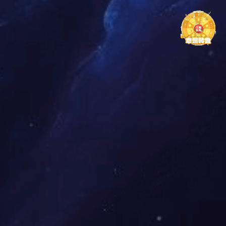
历史版本更新 · 滑动查看详情
向右滑动，快速浏览AG九游会 App各版本内容变更
v6.3.0
v6.2.0
发布于 2025年10月
发布于 2025
多终端数据同步机制上线，收藏和偏
新增热门赛
好设置自动保存。
高热度内容
赛事推荐系统引入行为学习逻辑，提
用户等级系
升个性化体验。
状态可视化
新增教学视频专栏，覆盖常见赛事操
夜间护眼模
作指引。
步提升。