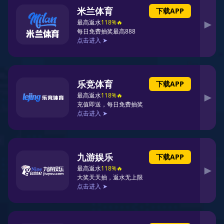
下载APP
深度对话杨军揭秘王者荣耀背后的奋斗
与成长故事
2026-06-06 20:59
阅读 31 次