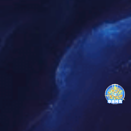
梦，不怕失败，因为每一次跌倒都是成长的重要一步。在不
断奋斗中，他们将找到属于自己的光芒，而《王者荣耀》的
故事也将在无数人的努力下继续书写新篇章。
总结：
This article provides an in-depth exploration of Yang
Jun's journey and the development of "Honor of Kings".
From the initial struggles during startup to innovative
breakthroughs that shaped the game's identity, each
stage reveals valuable lessons on teamwork, creativity,
and responsiveness to user feedback. The importance
of community engagement is emphasized, showing
how it can significantly enhance player loyalty and
brand perception.
The vision for the future is ambitious yet realistic,