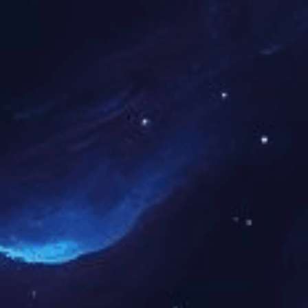
际情况进行针对性的调整。
的价值。
从长远来看，此役展示出的
间文化和技术交流正逐步增
而更好地促进各国之间足球
最后，无论结果如何，此役
长和学习的平台，对未来发
总结：
综上所述，“巴萨与西雅图海
层面到个别球员表现，再到
而这种高水平竞技背后，是
足坛继续发挥作用，让我们