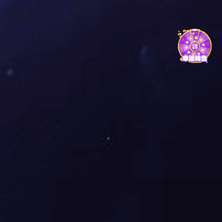
础，因此这种友谊赛具有极大
球化日益加深今日，不同国家
这样的交锋会越来越频繁，从
，也为参与其中的人提供了成
所蕴含的大量可能性。从技战术
杂的足球画卷。
势。相信这些因素将在今后的