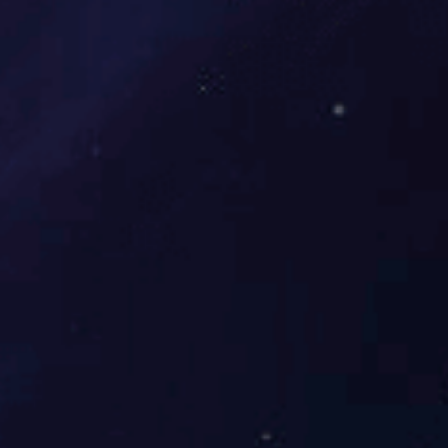
科
之间
旅程，更是他在高峰与深渊之间...