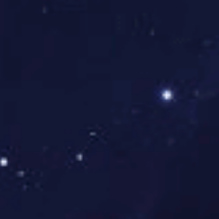
3、临场调整能力
LNG在比赛中的临场调整能力也是其获胜的一大亮点。在关
键团战或决策失误后，他们可以迅速识别问题并实施修正策
略。这种敏锐度源自于教练组对每场比赛细致入微的数据分
析以及赛前准备。在赛季初期，通过不断磨合和实验，他们
逐渐找到了最适合自身风格及特质的实用打法。
例如，在近期的一场赛事中，对方采用了一套极具侵略性的
推进策略。然而，面对这样的压力，LNG并没有束手就擒，
而是迅速改变了原本保守的发展节奏，全力投入反击。他们
通过果断换线和支援来打乱敌方节奏，并最终成功翻盘。这
一过程充分展现了他们优秀的观察力与判断力。
另外，对于单个选手而言，在紧张激烈环境下作出正确判断
也是至关重要。一些关键角色通常需要承担起更多责任，如