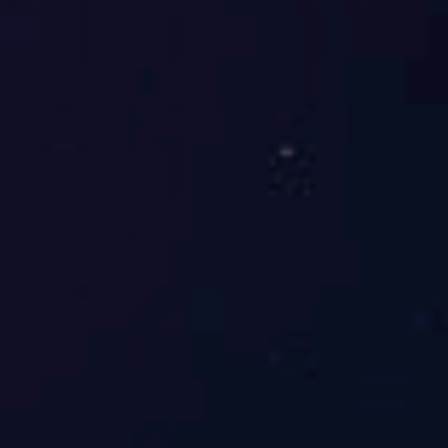
利物浦与西雅图海湾人激战成和双
在近期的一场激烈比赛中，英超豪门利物浦与美国职业足球大
联盟的西...
2026-06-03
西甲联赛结束了么相关资讯与详细
2023-2024赛季西甲联赛的最终悬念牵动着全球球迷的心。本
文将从...
2026-07-04