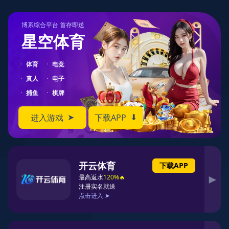
注册入口
AG九游会
· 体育观看更便
捷
连接你的赛事视野，打造球迷专属的数字主场。
AG九游会
网页版
提供多终端支持、高清视频、 实时比分与赛事推
荐，让你随时随地畅享体育内容。
网页端入口