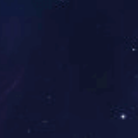
础。
2、团队合作的重要性
随着段位的提升，杨静逐渐认识到，在《王者荣耀》中，仅
靠个人技术是远远不够的。团队合作成为胜利的重要因素。
每场比赛都是五人团队之间的较量，而沟通协作则是确保胜
利的一大关键。在一次次团队战斗中，杨静体会到了队员之
间配合默契的重要性。
为了提高自己的团队意识，她开始关注队友们的位置与状
态，并学会合理分配资源，比如及时给需要帮助的小伙伴支
援或适时牺牲自己保护核心输出。这种转变不仅让她自身受
益匪浅，也极大地提升了整个团队的凝聚力，使得大家能够
朝着共同目标努力。
此外，通过参与更多团体活动和赛事，杨静结识了一群志同
道合的小伙伴，他们共同分享战术思路、交流心得体会。在