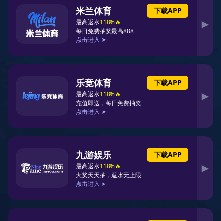
下载APP
深度对话：探索杨静在王者荣耀中的成
长与挑战之旅
2026-06-29 14:20
阅读 41 次