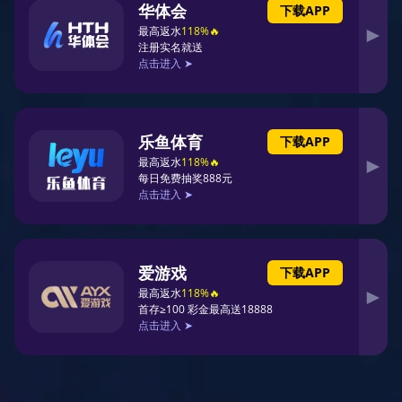
首页
体育动态
正文
本篇文章将深入探讨杨静在《王者荣耀》这款热门游戏中的
成长与挑战之旅，展现她的心路历程和面对的各种困难。从
初入游戏的新手阶段，到逐渐掌握技巧、提升段位，再到应
对团队协作和心理压力，每一个阶段都充满了挑战与收获。
通过分析杨静在这些过程中所经历的挫折、成长及最终的突
破，我们不仅能够更好地理解她在游戏中的变化，也能为其
他玩家提供一些有益的建议和启示。文章将从四个方面进行
详细阐述：个人技能提升、团队合作的重要性、心理素质的
锤炼以及对未来的展望。
1、个人技能提升
杨静最初接触《王者荣耀》时，仅仅是出于好奇，并没有特
别高的目标。作为一名新手，她面对复杂的操作和多样化的