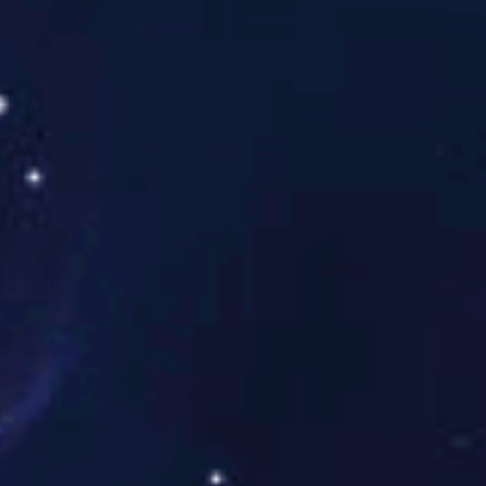
英雄选择感到无从下手。在这个阶段，她频繁遭遇失败，甚
至因为技术不够好而受到队友批评，这让她感到沮丧。但正
是在这种挫折中，杨静意识到了自己需要不断学习和提升技
能的重要性。
为了改善自己的表现，杨静开始主动寻找各种学习资源，包
括观看职业选手的视频教学，以及参加线上培训课程。通过
反复练习，她逐渐掌握了一系列基本操作，并学会了如何合
理利用英雄特性来制定战术。这不仅提高了她在游戏中的胜
率，也增强了她对游戏机制的理解，让她在面对不同局势时
能够做出更加灵活和有效的决策。
经过几个月的不懈努力，杨静成功突破了低段位，进入了中
等水平。这一成就让她倍感自豪，同时也激励着她继续追寻
更高层次的挑战。在这一过程中，她不仅提升了个人技能，
也培养了对游戏深度理解，从而为后续的发展打下坚实基