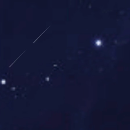
这种良好的氛围中，她不仅收获了友情，还进一步加深了对
团队策略和配合技巧的理解，使得自己在游戏中游刃有余。
3、心理素质的锤炼
除了技能和合作能力外，心理素质也是影响玩家表现的重要
因素。在一次排位赛中，由于连续遭遇失败，杨静陷入了一
种负面的情绪循环之中。每当进入游戏时，她都感到紧张，
不安，从而导致发挥失常。这时候，她意识到必须重视心理
调节，否则无法持续进步。
于是，杨静尝试了一些放松的方法，比如深呼吸、自我暗示
等，以帮助自己缓解紧张情绪。此外，她还学会接受失败，
并从每一次失利中总结经验教训，而不是沉湎于不快之中。
这种心态上的转变，让她能够以更加平和与积极的心态去迎
接每一场比赛，无论胜负，都能保持冷静处理局面。