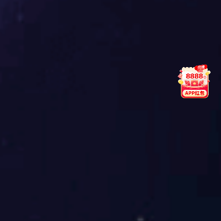
中国球迷为何普遍认为足球明星颜
在当今的体育文化中，足球作为全球最受欢迎的运动之一，其
明星球员不...
2026-07-20
足球明星成名之作揭晓经典进球背
足球，这项全球最受欢迎的运动，汇聚了无数星光璀璨的球
员。他们在绿...
2026-07-27