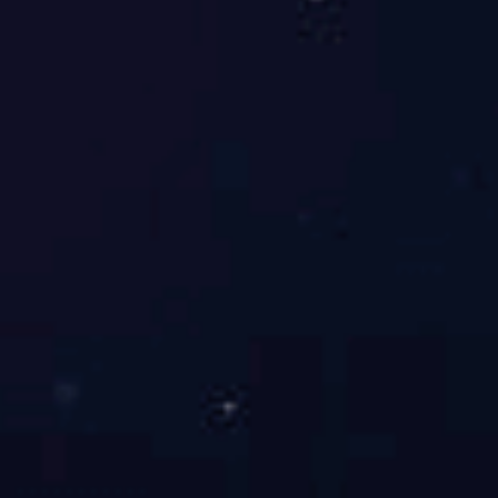
广州飞盘队防反战术解析与实战应
本文旨在对广州飞盘队的防反战术进行深入分析与探讨，内容
涵盖战术...
2026-06-07
2020年11月基尔对汉堡比赛全方位
本文将对2020年11月基尔对汉堡的比赛进行全方位的分析与战
术解读...
2026-06-14