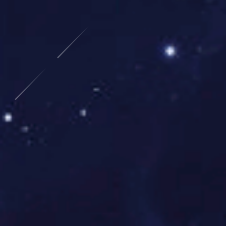
3、社会支持与推广
随着全民健身理念逐渐深入人心，社会对攀岩运动的关注度
也显著提高。在这一背景下，广州攀岩队受到了来自各方面
的大力支持。一方面，各级政府对于体育事业的发展给予重
视，为球队提供资金和设施保障；另一方面，各类企业也纷
纷加入赞助行列，为球队的发展注入新的动力。
与此同时，广州市民对攀岩运动日益浓厚的兴趣，让更多的
人开始参与其中。不少青少年被激发起学习和尝试这项极具
挑战性的运动热情，一时间，各类青少年培训班如雨后春笋
般涌现。这不仅为广州攀岩队输送新鲜血液，也促进了一整
套生态链的发展，从而使整个城市都充满活力。
此外，通过媒体宣传以及社区活动等形式，广州攀岩队不断
扩大影响力，让更多人了解并喜爱这项运动。他们组织体验
营、公开课等活动，让公众亲身体验到攀岩带来的乐趣，这