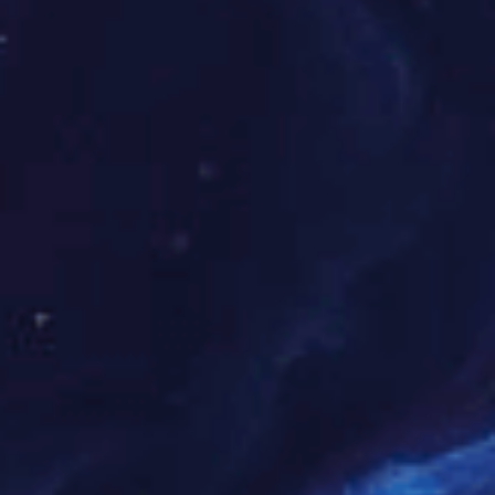
种生动形象的信息传播有助于培养更广泛的人群基础，为未
来发展奠定坚实基础。
4、未来发展方向
展望未来，广州攀岩队将在巩固已有成绩基础上继续探索新
的发展方向。一方面，他们将持续优化训练体系，引入先进
技术和理念，提高整体竞技水平。同时，他们会加强对年轻
人才培养，通过建立完善的人才梯队，为未来输送优秀的新
生力量。
另一方面，在赛事层面上，广州攀岩队计划承办更多大型比
赛，以此带动本地经济，同时也希望通过组织高水平赛事吸
引国内外顶尖选手前来交流切磋。此外，他们还希望借此机
会进一步推介城市形象，将广州市打造成全国乃至世界知名
的“体育之城”。