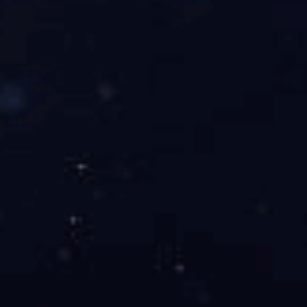
AG九游会
AG九游会（官方网站）【jiuyouhui.com】j9游会首页登录入
口、网页版及APP下载网址，点击AG九游会官方链接进入尽享
九游体育赛事、足球篮球内容、电竞赛事及数据分析服务，持续
更新赛事直播与互动玩法，满足多样化娱乐需求。
联系我们
地址
support@cnzjst.com
快速导航
App下载
关于我们
隐私政策
用户协议
网站地图