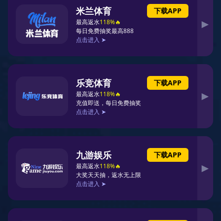
下载APP
广州攀岩队荣登全国攀岩意识排行榜第
三名展现实力与潜力
2026-06-12 17:32
阅读 38 次