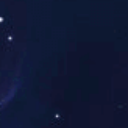
验丰富的专业人士组成，他们不仅指导选手进行技术训练，
还帮助选手建立良好的心理素质，以面对高强度比赛时可能
出现的压力和挑战。
其次，在日常训练中，广州攀岩队采用科学化、系统化的方
法来提高每位成员的竞技水平。他们定期进行体能测试和技
能评估，根据每位选手的特点制定个性化训练计划。这种针
对性的训练方式，使得每位选手都能充分发挥自身优势，同
时又能弥补短板，从而增强整体竞争力。
最后，团队内部良好的氛围也是促进进步的重要因素。广州
攀岩队鼓励成员之间相互学习和支持，形成了团结协作、共
同进步的良好局面。在这种积极向上的环境中，每位选手都
能保持高昂斗志，为了更高目标而努力奋斗。
2、赛事参与与成果