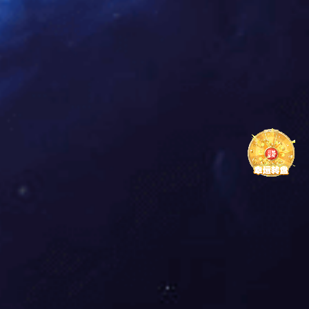
定感。这些新生力量不仅技术全
不确定性，也让更多观众对此
续保持竞争优势，则必须不断创