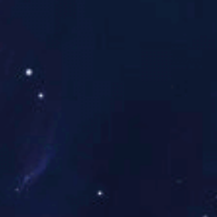
文
电子竞技项目中，IG战队作为一支备受瞩目的战队，其实力引
力进行分析。首先，将探讨IG战队历史背景及成就，了解其在职
重点关注明星选手对团队整体实力的影响；接着，将讨论战队的
后，通过比较其它顶尖战队，评估IG在国际赛场上的竞争力。
力争议背后的根本原因，并展望其未来的发展潜力。
与成就
是中国最早的一批电子竞技俱乐部之一。经过多年的发展，该战队
，他们凭借出色的表现在全球总决赛中夺得冠军，这标志着中国电
认可，也为整个中国电竞行业带来了极大的关注和支持。
盟职业联赛）中，IG也是一支不可小觑的力量。他们曾多次获得
累使得他们在粉丝心目中占据了一席之地，同时也为他们后续的