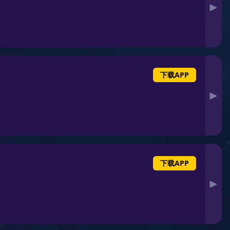
盟热议IG战队实力引发的争议与
2026-05-31 18:28
阅读 64 次