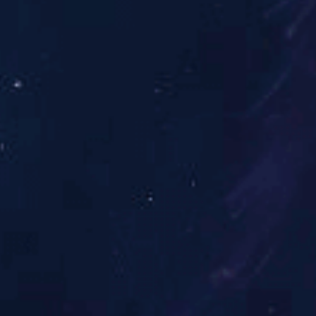
首页
体育动态
正
在《英雄联盟》这一全球热门
将从多个方面对IG战队的实
其核心选手的表现与作用，
些因素如何影响比赛结果；最
我们将总结出关于IG战队实
1、IG战队历史
IG战队成立于2011年，
著成就。尤其是在2018年
IG不仅赢得了国内外观众的
除此之外，在LPL（英雄联
中频频亮相。这样的历史积