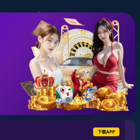
G九游会
· 体育观看更
球迷专属的数字主场。
AG九游会网页版
提供多终端支持
赛事推荐，让你随时随地畅享体育内容。
网页端入口
下载APP