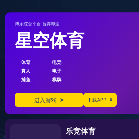
A
连接你的赛事视野，打造