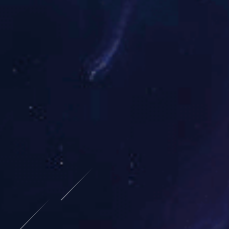
然而，与辉煌成就对应的是持
能够长期保持这种状态。这
2、核心选手表
在任何一支职业战队中，核心选
吸引了大量粉丝。他们在关
循环。
然而，高强度竞争下，这些
就是致命打击。例如，在一些
心选手稳定性的依赖，使得人
此外，单靠几名优秀选手并不
关注个别明星选手并不全面