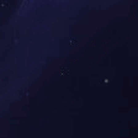
到，关于 IG 战队实力引发的一系列争议，其实反映了当今职
再到团队合作及国际比较，每一个环节都直接或间接影响着人们对
因此无法用简单标准来定义 IG 的真实实力所在。
旅还是面对新兴竞争者，相信 IG 都将在不断探索适应过程中
略，相信这支曾经辉煌过的球队还有潜力再次崛起，为广大粉丝
高…