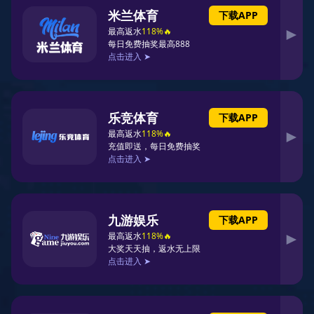
下载APP
杭州篮球队战术创新引发热议球迷期待
新赛季表现提升
2026-06-01 12:09
阅读 60 次