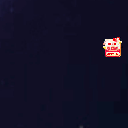
西甲转播安排最新调整 解读球迷
西班牙足球甲级联赛作为全球最具影响力的足球赛事之一，其
转播时间...
2026-07-03
广州飞盘队防反战术解析与实战应
本文旨在对广州飞盘队的防反战术进行深入分析与探讨，内容
涵盖战术...
2026-06-07