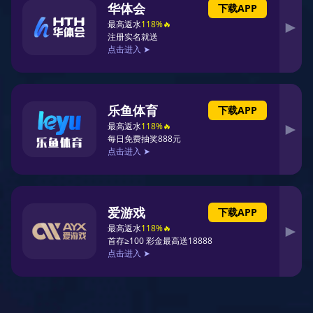
首页
体育动态
正文
近年来，杭州篮球队在战术创新方面的努力引发了广泛的讨
论与热议。球迷们对新赛季的期望不断升高，他们期待着球
队能够在新的战术体系下，展现出更强的竞争力和表现。本
文将从四个方面详细探讨杭州篮球队的战术创新，包括战术
调整的重要性、球员适应能力、教练团队的角色以及球迷的
期待与支持。通过这些分析，我们可以更深入地理解这一创
新背后的意义，以及它对杭州篮球未来发展的潜在影响。
1、战术调整的重要性
对于任何一支职业篮球队而言，战术调整都是不可或缺的一
部分。随着比赛环境和对手水平的变化，单一的战术往往难
以应对多样化的挑战。因此，杭州篮球队在新赛季前进行了
全面的战术改革，以便提高整体竞技水平。这种调整不仅仅