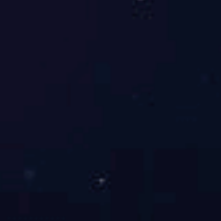
足球明星近期频繁造访中国引发热
近年来，足球明星频繁造访中国，引发了广泛的关注与热议。
这些顶尖球...
2026-07-24
英超各支球队的英文缩写及含义解
英格兰足球超级联赛作为全球最具影响力的足球赛事之一，其
二十支球...
2026-06-06