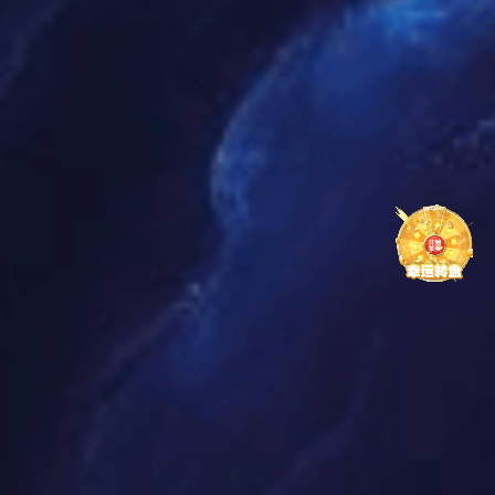
可以说，正是因为有了这样的支持与鼓励，使得杭州篮球队
在追求卓越之路上不再孤单。无论是在艰难时刻还是辉煌成
就之际，这份来自于忠实粉丝群体的不离不弃，都将成为激
励球队不断前行的不竭动力源泉。
总结：
综上所述，杭州篮球队通过全面性的战术创新，为即将开始
的新赛季奠定了坚实基础。从多个维度来看，这一变革不仅
涉及到了技战术层面的高效运用，同时也强调了团队合作及
心理建设等软实力的重要性。可以预见，在全体成员共同努
力下，他们有望取得令人满意的发展成果，实现既定目标。
未来，我们期待看到一个焕然一新的杭州篮球队，以昂扬斗
志迎接挑战，并持续为广大球迷奉献精彩赛事。同时，相信
随着各项工作的推进，他们必将在全国范围内建立起更为良
好的口碑，为地方体育事业做出贡献，为中国篮球的发展增