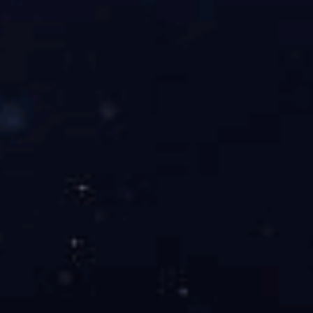
AG九游会
AG九游会（官方网站）【jiuyouhui.com】j9游会首页登录入
口、网页版及APP下载网址，点击AG九游会官方链接进入尽享
九游体育赛事、足球篮球内容、电竞赛事及数据分析服务，持续
更新赛事直播与互动玩法，满足多样化娱乐需求。
联系我们
地址
support@cnzjst.com
快速导航
App下载
关于我们
隐私政策