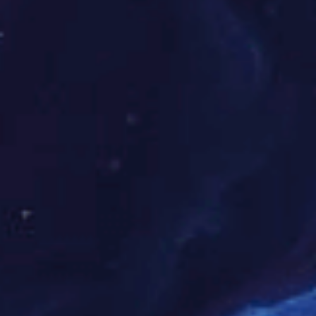
影响到整个赛季中的表现，从而实现预期目标。
4、球迷期待与支持
作为杭州篮球队忠实支持者，广大球迷对于球队的新赛季充
满了期待。他们希望看到经过战术革新的球队能够打出精彩
纷呈的比赛，不断刷新过往成绩。而这种期待不仅限于胜
利，更包括希望球队能够展现出拼搏精神与团结意志，这也
是吸引他们前来观赛的重要原因之一。
与此同时，俱乐部也积极回应这些期待，通过举办见面会等
活动，与球迷进行互动交流，以增强彼此之间联系。这种亲
民化举措，不仅让玩家感受到温暖，也让他们更加坚定了支
持球队继续向前奋斗信念。此外，各类社交媒体平台上，有
关杭州市篮球队的新动态频频成为热点话题，引发大量讨
论，这无疑进一步推动了关注度提升。